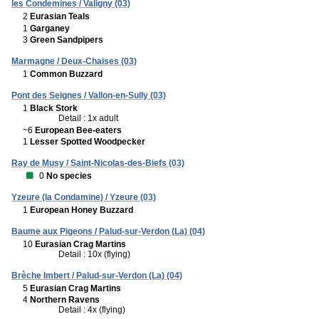
les Condemines / Valigny (03)
2
Eurasian Teals
1
Garganey
3
Green Sandpipers
Marmagne / Deux-Chaises (03)
1
Common Buzzard
Pont des Seignes / Vallon-en-Sully (03)
1
Black Stork
Detail : 1x adult
~6
European Bee-eaters
1
Lesser Spotted Woodpecker
Ray de Musy / Saint-Nicolas-des-Biefs (03)
0
No species
Yzeure (la Condamine) / Yzeure (03)
1
European Honey Buzzard
Baume aux Pigeons / Palud-sur-Verdon (La) (04)
10
Eurasian Crag Martins
Detail : 10x (flying)
Brèche Imbert / Palud-sur-Verdon (La) (04)
5
Eurasian Crag Martins
4
Northern Ravens
Detail : 4x (flying)