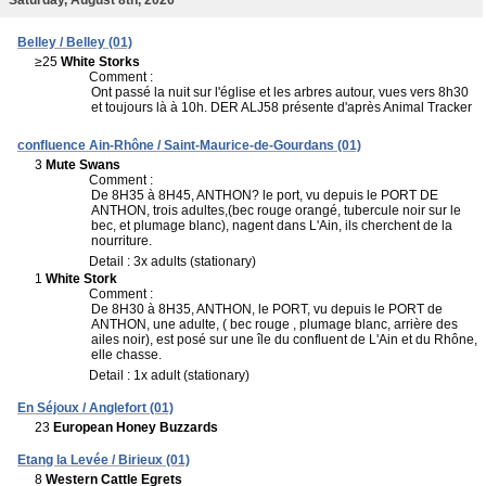
Belley / Belley (01)
≥25
White Storks
Comment :
Ont passé la nuit sur l'église et les arbres autour, vues vers 8h30
et toujours là à 10h. DER ALJ58 présente d'après Animal Tracker
confluence Ain-Rhône / Saint-Maurice-de-Gourdans (01)
3
Mute Swans
Comment :
De 8H35 à 8H45, ANTHON? le port, vu depuis le PORT DE
ANTHON, trois adultes,(bec rouge orangé, tubercule noir sur le
bec, et plumage blanc), nagent dans L'Ain, ils cherchent de la
nourriture.
Detail : 3x adults (stationary)
1
White Stork
Comment :
De 8H30 à 8H35, ANTHON, le PORT, vu depuis le PORT de
ANTHON, une adulte, ( bec rouge , plumage blanc, arrière des
ailes noir), est posé sur une île du confluent de L'Ain et du Rhône,
elle chasse.
Detail : 1x adult (stationary)
En Séjoux / Anglefort (01)
23
European Honey Buzzards
Etang la Levée / Birieux (01)
8
Western Cattle Egrets