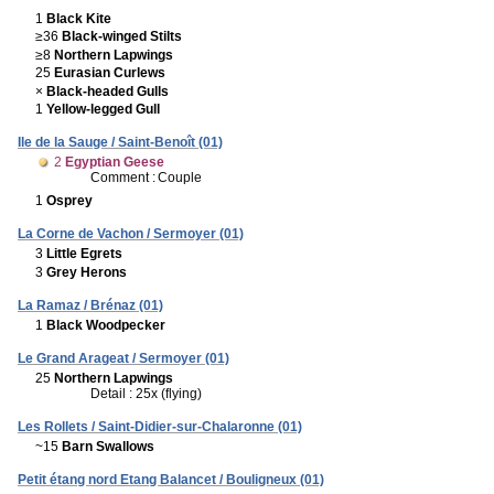
1
Black Kite
≥36
Black-winged Stilts
≥8
Northern Lapwings
25
Eurasian Curlews
×
Black-headed Gulls
1
Yellow-legged Gull
Ile de la Sauge / Saint-Benoît (01)
2
Egyptian Geese
Comment :
Couple
1
Osprey
La Corne de Vachon / Sermoyer (01)
3
Little Egrets
3
Grey Herons
La Ramaz / Brénaz (01)
1
Black Woodpecker
Le Grand Arageat / Sermoyer (01)
25
Northern Lapwings
Detail : 25x (flying)
Les Rollets / Saint-Didier-sur-Chalaronne (01)
~15
Barn Swallows
Petit étang nord Etang Balancet / Bouligneux (01)