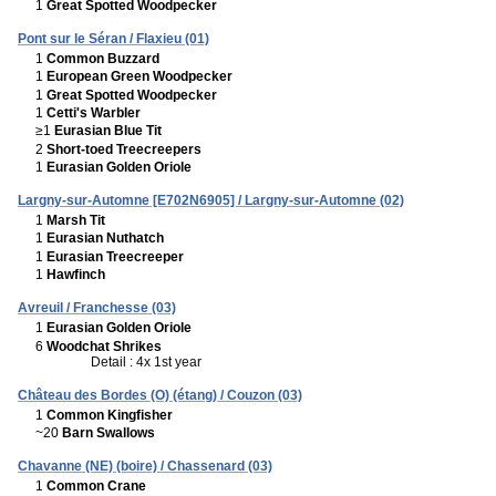
1
Great Spotted Woodpecker
Pont sur le Séran / Flaxieu (01)
1
Common Buzzard
1
European Green Woodpecker
1
Great Spotted Woodpecker
1
Cetti's Warbler
≥1
Eurasian Blue Tit
2
Short-toed Treecreepers
1
Eurasian Golden Oriole
Largny-sur-Automne [E702N6905] / Largny-sur-Automne (02)
1
Marsh Tit
1
Eurasian Nuthatch
1
Eurasian Treecreeper
1
Hawfinch
Avreuil / Franchesse (03)
1
Eurasian Golden Oriole
6
Woodchat Shrikes
Detail : 4x 1st year
Château des Bordes (O) (étang) / Couzon (03)
1
Common Kingfisher
~20
Barn Swallows
Chavanne (NE) (boire) / Chassenard (03)
1
Common Crane