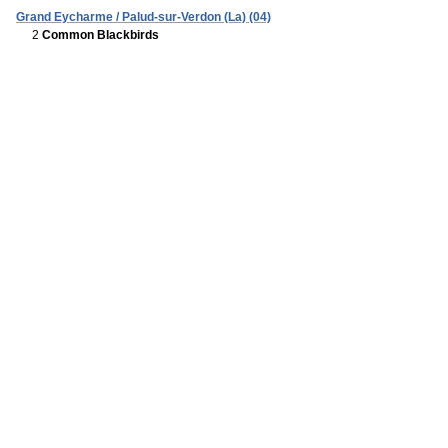
Grand Eycharme / Palud-sur-Verdon (La) (04)
2
Common Blackbirds
3
Northern Ravens
Guègues Ruines / Palud-sur-Verdon (La) (04)
2
Common Wood Pigeons
Hôpital / Digne-les-Bains (04)
1
Green Sandpiper
Detail : 1x (heard)
1
Common Sandpiper
Detail : 1x (heard)
1
Eurasian Scops Owl
Detail : 1x (heard)