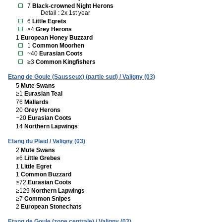
7
Black-crowned Night Herons
Detail : 2x 1st year
6
Little Egrets
≥4
Grey Herons
1
European Honey Buzzard
1
Common Moorhen
~40
Eurasian Coots
≥3
Common Kingfishers
Etang de Goule (Sausseux) (partie sud) / Valigny (03)
5
Mute Swans
≥1
Eurasian Teal
76
Mallards
20
Grey Herons
~20
Eurasian Coots
14
Northern Lapwings
Etang du Plaid / Valigny (03)
2
Mute Swans
≥6
Little Grebes
1
Little Egret
1
Common Buzzard
≥72
Eurasian Coots
≥129
Northern Lapwings
≥7
Common Snipes
2
European Stonechats
Etang de Goule (zone centrale) / Valigny (03)