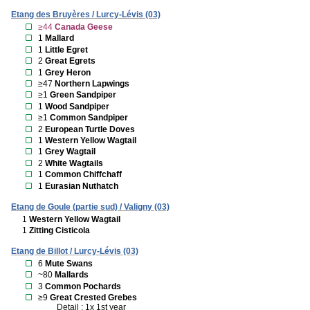
Etang des Bruyères / Lurcy-Lévis (03)
≥44
Canada Geese
1
Mallard
1
Little Egret
2
Great Egrets
1
Grey Heron
≥47
Northern Lapwings
≥1
Green Sandpiper
1
Wood Sandpiper
≥1
Common Sandpiper
2
European Turtle Doves
1
Western Yellow Wagtail
1
Grey Wagtail
2
White Wagtails
1
Common Chiffchaff
1
Eurasian Nuthatch
Etang de Goule (partie sud) / Valigny (03)
1
Western Yellow Wagtail
1
Zitting Cisticola
Etang de Billot / Lurcy-Lévis (03)
6
Mute Swans
~80
Mallards
3
Common Pochards
≥9
Great Crested Grebes
Detail : 1x 1st year