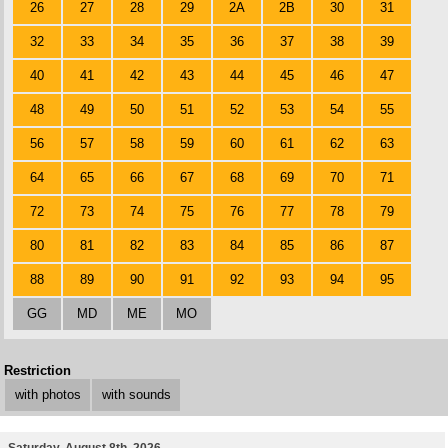
26
27
28
29
2A
2B
30
31
32
33
34
35
36
37
38
39
40
41
42
43
44
45
46
47
48
49
50
51
52
53
54
55
56
57
58
59
60
61
62
63
64
65
66
67
68
69
70
71
72
73
74
75
76
77
78
79
80
81
82
83
84
85
86
87
88
89
90
91
92
93
94
95
GG
MD
ME
MO
Restriction
with photos
with sounds
Saturday, August 8th, 2026