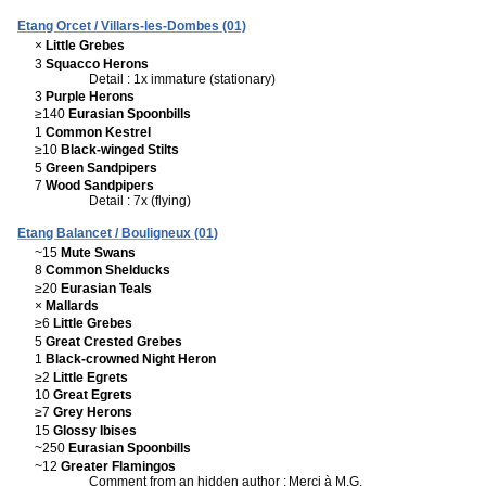
Etang Orcet / Villars-les-Dombes (01)
×
Little Grebes
3
Squacco Herons
Detail : 1x immature (stationary)
3
Purple Herons
≥140
Eurasian Spoonbills
1
Common Kestrel
≥10
Black-winged Stilts
5
Green Sandpipers
7
Wood Sandpipers
Detail : 7x (flying)
Etang Balancet / Bouligneux (01)
~15
Mute Swans
8
Common Shelducks
≥20
Eurasian Teals
×
Mallards
≥6
Little Grebes
5
Great Crested Grebes
1
Black-crowned Night Heron
≥2
Little Egrets
10
Great Egrets
≥7
Grey Herons
15
Glossy Ibises
~250
Eurasian Spoonbills
~12
Greater Flamingos
Comment from an hidden author :
Merci à M.G.