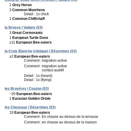
1
Grey Heron
3
Common Moorhens
Detail : 1x chick
1
Common Chiffchaff
la Brosse / Valigny (03)
3
Great Cormorants
1
European Turtle Dove
≥11
European Bee-eaters
la Croix Blanche (clinique) / Désertines (03)
≥2
European Bee-eaters
Comment :
migration active
Comment :
migration active
contact auditif
Detail : 1x (heard)
Detail : 1x (flying)
les Bruyères / Couzon (03)
~20
European Bee-eaters
1
Eurasian Golden Oriole
les Chezeaux / Désertines (03)
19
European Bee-eaters
Comment :
En chasse au dessus de la terrasse
Comment :
en chasse au dessus de la maison