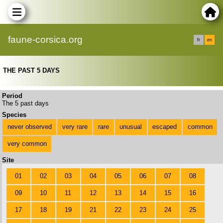
faune-corsica.org
fr
en
THE PAST 5 DAYS
Period
The 5 past days
Species
never observed
very rare
rare
unusual
escaped
common
very common
Site
01
02
03
04
05
06
07
08
09
10
11
12
13
14
15
16
17
18
19
21
22
23
24
25