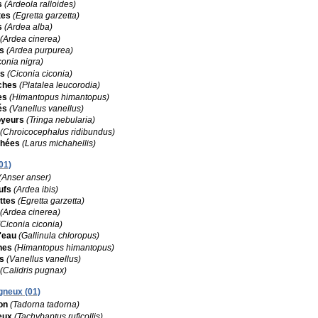
s
(Ardeola ralloides)
tes
(Egretta garzetta)
s
(Ardea alba)
(Ardea cinerea)
s
(Ardea purpurea)
conia nigra)
es
(Ciconia ciconia)
ches
(Platalea leucorodia)
es
(Himantopus himantopus)
és
(Vanellus vanellus)
oyeurs
(Tringa nebularia)
(Chroicocephalus ridibundus)
phées
(Larus michahellis)
01)
(Anser anser)
ufs
(Ardea ibis)
ttes
(Egretta garzetta)
(Ardea cinerea)
(Ciconia ciconia)
d'eau
(Gallinula chloropus)
hes
(Himantopus himantopus)
s
(Vanellus vanellus)
(Calidris pugnax)
gneux (01)
on
(Tadorna tadorna)
eux
(Tachybaptus ruficollis)