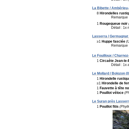
La Bibette / Ambérieu
8
Hirondelles rusti
Remarque 
1
Rougequeue noir
Détail : 1x
Lasserra / Germagnat 
≥1
Huppe fasciée
(
Remarque 
Le Fouilloux / Charnoz
1
Circaète Jean-le-
Détail : 1x 
Le Mollard / Bolozon (0
1
Hirondelle rustiq
≥1
Hirondelle de fe
1
Fauvette à tête no
1
Pouillot véloce
(P
Le Suran près Lasserr
1
Pouillot fitis
(Phyll