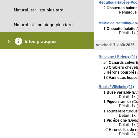
Reculfou (Habère-Poch
2
Chouettes hulotte
NaturaList : liste plus tard
Remarque 
Mairie de tremblay-en-
NaturaList : pointage plus tard
1
Chouette hulotte
(
Détail : 1x
Infos pratiques
vendredi, 7. août 2026
Bellevue / Birieux (01)
≥4
Canards colvert
20
Crabiers chevel
3
Hérons pourprés
13
Vanneaux huppé
Bouis / Villebois (01)
1
Buse variable
(Bu
Détail : 1x 
1
Pigeon ramier
(C
Détail : 1x 
1
Tourterelle turque
Détail : 1x 
1
Pic épeiche
(Dend
Détail : 1x 
≥2
Hirondelles de r
Détail : 2x 