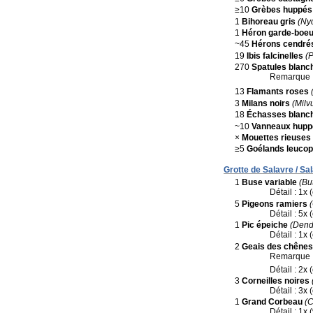
≥10
Grèbes huppés
1
Bihoreau gris
(Nyc
1
Héron garde-boeu
~45
Hérons cendré
19
Ibis falcinelles
(P
270
Spatules blanc
Remarque 
13
Flamants roses
3
Milans noirs
(Milv
18
Échasses blanc
~10
Vanneaux hupp
×
Mouettes rieuses
≥5
Goélands leuco
Grotte de Salavre / Sal
1
Buse variable
(Bu
Détail : 1x 
5
Pigeons ramiers
Détail : 5x
1
Pic épeiche
(Dend
Détail : 1x 
2
Geais des chênes
Remarque 
Détail : 2x
3
Corneilles noires
Détail : 3x 
1
Grand Corbeau
(C
Détail : 1x 