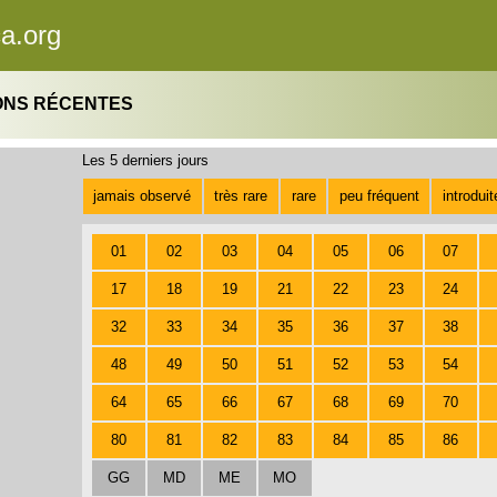
ca.org
ONS RÉCENTES
Les 5 derniers jours
jamais observé
très rare
rare
peu fréquent
introdui
01
02
03
04
05
06
07
17
18
19
21
22
23
24
32
33
34
35
36
37
38
48
49
50
51
52
53
54
64
65
66
67
68
69
70
80
81
82
83
84
85
86
GG
MD
ME
MO