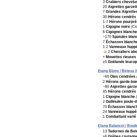
3
Crabiers chevelu
20
Aigrettes garzet
7
Grandes Aigrette
30
Hérons cendrés
1-7
Hérons pourpré
1
Cigogne noire
(Ci
6
Cigognes blanch
~170
Spatules blan
7
Échasses blanch
1-2
Vanneaux hupp
2
Chevaliers ab
×
Mouettes rieuses
≥5
Goélands leuco
Etang Biony / Birieux (
~60
Oies cendrées
2
Hérons garde-bœ
~80
Aigrettes garze
45
Hérons cendrés
1
Cigogne blanche
2
Gallinules poule-
70
Échasses blanc
24
Vanneaux huppé
1
Combattant varié
Etang Balancet / Bouli
13
Tadornes de Bel
≥6
Grèbes castagn