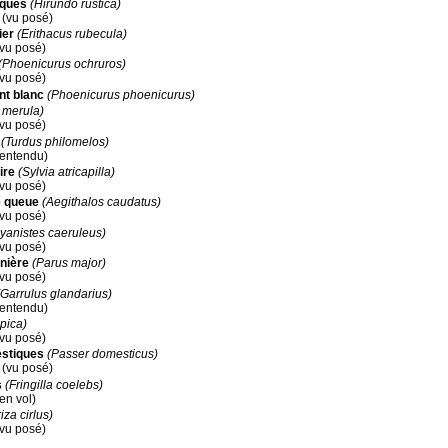
iques
(Hirundo rustica)
x (vu posé)
ier
(Erithacus rubecula)
(vu posé)
(Phoenicurus ochruros)
(vu posé)
nt blanc
(Phoenicurus phoenicurus)
 merula)
(vu posé)
(Turdus philomelos)
 (entendu)
ire
(Sylvia atricapilla)
(vu posé)
e queue
(Aegithalos caudatus)
(vu posé)
yanistes caeruleus)
(vu posé)
nière
(Parus major)
(vu posé)
(Garrulus glandarius)
 (entendu)
 pica)
(vu posé)
stiques
(Passer domesticus)
x (vu posé)
s
(Fringilla coelebs)
(en vol)
za cirlus)
(vu posé)