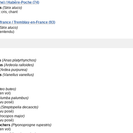
e) / Habère-Poche (74)
s
(Strix aluco)
:
cris, chant
france / Tremblay-en-France (93)
Strix aluco)
 (entendu)
s
(Anas platyrhynchos)
us
(Ardeola ralloides)
(Ardea purpurea)
s
(Vanellus vanellus)
teo buteo)
(en vol)
olumba palumbus)
(vu posé)
(Streptopelia decaocto)
(vu posé)
rocopos major)
(vu posé)
ochers
(Ptyonoprogne rupestris)
(en vol)