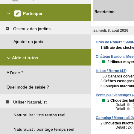
Restriction
Participer
Oiseaux des jardins
samedi, 8. août 2026
Ajouter un jardin
Cros de Robert / Saint
1
Effraie des cloch
Château Bardon / Mesc
Aide et tutos
2
Hiboux moye
le Lac / Borne (43)
A l'aide ?
~60
Canards colver
3
Grèbes castagne
6
Foulques macrou
Quel mode de saisie ?
Pontajou / Venteuges (
2
Chouettes hul
Utiliser NaturaList
Détail
: 
Détail
: 
NaturaList : liste temps réel
Camping / Montreuil-Ju
2
Chouettes hulotte
Détail : 2x
NaturaList : pointage temps réel