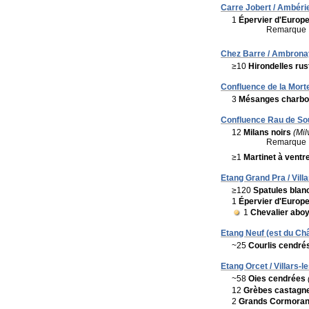
Carre Jobert / Ambéri
1
Épervier d'Europ
Remarque 
Chez Barre / Ambrona
≥10
Hirondelles rus
Confluence de la Mort
3
Mésanges charbo
Confluence Rau de Sou
12
Milans noirs
(Mil
Remarque 
≥1
Martinet à ventr
Etang Grand Pra / Vill
≥120
Spatules blan
1
Épervier d'Europ
1
Chevalier abo
Etang Neuf (est du Châ
~25
Courlis cendré
Etang Orcet / Villars-
~58
Oies cendrées
12
Grèbes castagn
2
Grands Cormora