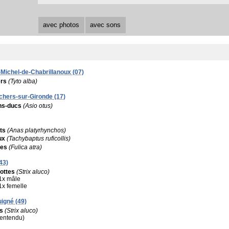
avec photos
avec sons
-Michel-de-Chabrillanoux (07)
ers
(Tyto alba)
hers-sur-Gironde (17)
ns-ducs
(Asio otus)
ts
(Anas platyrhynchos)
ux
(Tachybaptus ruficollis)
les
(Fulica atra)
43)
ottes
(Strix aluco)
1x mâle
1x femelle
igné (49)
s
(Strix aluco)
 (entendu)