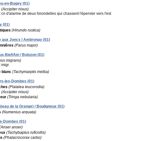
eu-en-Bugey (01)
e
(Accipiter nisus)
:
cri d'alarme de deux hirondelles qui chassent l'épervier vers l'est
y (01)
tiques
(Hirundo rustica)
e aux Joncs / Ambronay (01)
nnières
(Parus major)
s-Bief/Ain / Bolozon (01)
vus migrans)
:
migr.
e blanc
(Tachymarptis melba)
ars-les-Dombes (01)
ches
(Platalea leucorodia)
e
(Accipiter nisus)
yeur
(Tringa nebularia)
teau de la Grange) / Bouligneux (01)
s
(Numenius arquata)
les-Dombes (01)
(Anser anser)
eux
(Tachybaptus ruficollis)
ns
(Phalacrocorax carbo)