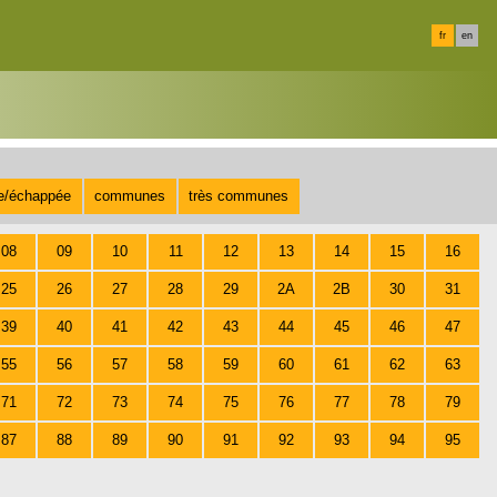
fr
en
te/échappée
communes
très communes
08
09
10
11
12
13
14
15
16
25
26
27
28
29
2A
2B
30
31
39
40
41
42
43
44
45
46
47
55
56
57
58
59
60
61
62
63
71
72
73
74
75
76
77
78
79
87
88
89
90
91
92
93
94
95