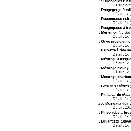
27
Hirondelles rust
Détail : 27
1
Rougegorge famil
Détail : 1x 
1
Rougequeue noir
Détail : 1x 
1
Rougequeue à fro
1
Merle noir
(Turdus
Détail : 1x 
1
Grive musicienne
Détail : 1x
1
Fauvette à tête no
Détail : 1x 
1
Mésange à longu
Détail : 1x 
1
Mésange bleue
(C
Détail : 1x 
1
Mésange charbon
Détail : 1x 
1
Geai des chênes
Détail : 1x
1
Pie bavarde
(Pica
Détail : 1x 
≥10
Moineaux dome
Détail : 10
1
Pinson des arbre
Détail : 1x 
1
Bruant zizi
(Emberi
Détail : 1x 